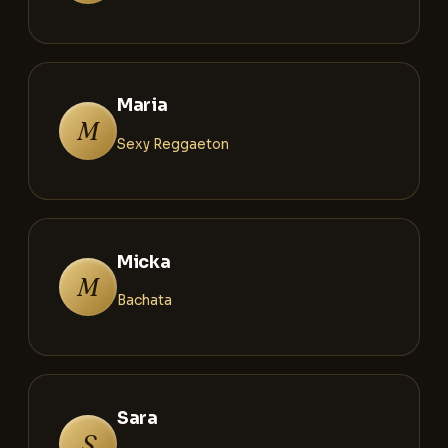
Maria
M
Sexy Reggaeton
Micka
M
Bachata
Sara
S