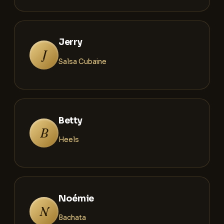
Jerry
J
Salsa Cubaine
Betty
B
Heels
Noémie
N
Bachata