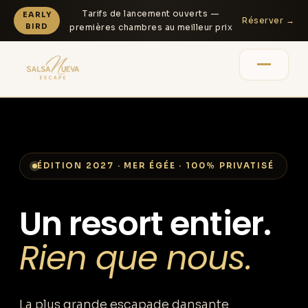
Tarifs de lancement ouverts —
EARLY
Réserver →
BIRD
premières chambres au meilleur prix
L'expérience
Le lieu
ÉDITION 2027 · MER ÉGÉE · 100% PRIVATISÉ
Tarifs
Un resort entier.
Rien que nous.
Line-up
Témoignages
La plus grande escapade dansante